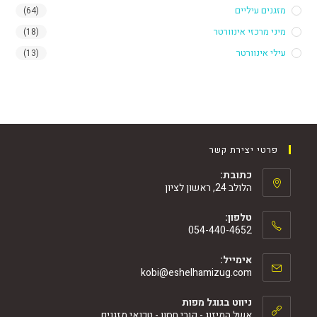
מזגנים עיליים
(64)
מיני מרכזי אינוורטר
(18)
עילי אינוורטר
(13)
פרטי יצירת קשר
כתובת:
הלולב 24, ראשון לציון
טלפון:
054-440-4652
אימייל:
kobi@eshelhamizug.com
ניווט בגוגל מפות
אשל המיזוג - קובי חסון - טכנאי מזגנים