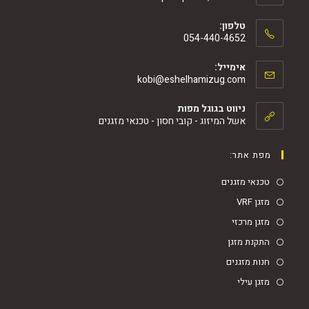
טלפון:
054-440-4652
אימייל:
kobi@eshelhamizug.com
ניווט בגוגל מפות
אשל המיזוג - קובי חסון - טכנאי מזגנים
 אתר:
י מזגנים
VR
 מרכזי
נת מזגן
 מזגנים
 עילי