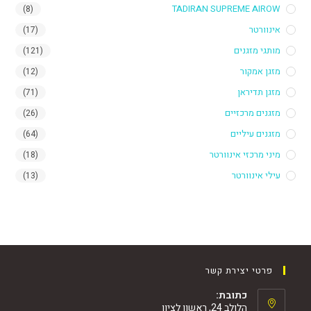
TADIRAN SUPREME 
(8)
טר
(17)
מזגנים
(121)
מקור
(12)
דיראן
(71)
 מרכזיים
(26)
 עיליים
(64)
רכזי אינוורטר
(18)
ינוורטר
(13)
י יצירת קשר
כתובת:
הלולב 24, ראשון לציון