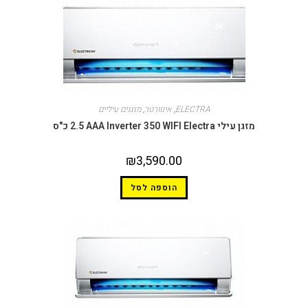
ELECTRA
,
אינוורטר
,
מזגנים עיליים
מזגן עילי AAA Inverter 350 WIFI Electra ‏2.5 ‏כ"ס
₪
3,590.00
הוספה לסל