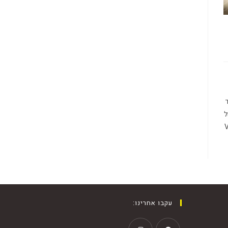
תי את דרכי בענף בשנת 1992 מיד
ל
 ששווקו בשנות ה80 עד מערכות הVRF
עקבו אחרינו: