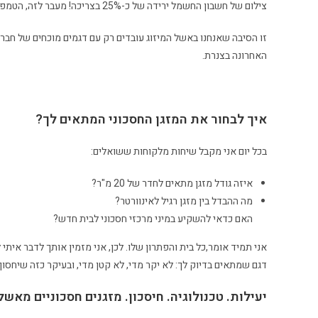
צילום של חשבון החשמל ירידה של כ-25% בצריכה! מעבר לזה, הטמפרטורה בבית הפכה יציבה ונעימה יותר, בלי אותם "פיצוצים" של אוויר קר.
זו הסיבה שאנחנו באשל המיזוג עובדים רק עם דגמים מוכחים של חבר
האחרונה בצנרת.
איך לבחור את המזגן החסכוני המתאים לך?
בכל יום אני מקבל שיחות מלקוחות ששואלים:
איזה גודל מזגן מתאים לחדר של 20 מ"ר?
מה ההבדל בין מזגן רגיל לאינוורטר?
האם כדאי להשקיע במיני מרכזי חסכוני לבית חדש?
אני תמיד אומר,כל בית והפתרון שלו. לכן, אני מזמין אותך לדבר איתי
דגם שמתאים בדיוק לך: לא יקר מדי, לא קטן מדי, ובעיקר כזה שיחסוך
יעילות. טכנולוגיה. חיסכון. מזגנים חסכוניים מאשל