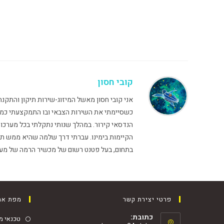
קובי חסון
כשסיימתי את השירות הצבאי ובו התמקצעתי כמב
הקיימות בימינו. עברתי דרך שלמה שהיא ממש תור
בתחום, בעל פטנט רשום של מכשיר הרמה של מעבים "PICK-UP" לגובה שנמצא היום כמעט אצל 
פרטי יצירת קשר
מפת את
כתובת:
טכנאי מז