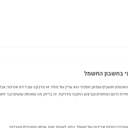
תי בחשבון החשמל
אנשים חושבים שמזגן חסכוני הוא עניין של מחיר או מדבקה עם דירוג אנרגטי, אבל
חירת הדגם המתאים ובביצוע התקנה מדויקת. זה בדיוק מה שאנחנו עושים כבר יותר
שצרכו כמויות אדירות של חשמל. היום, לעומת זאת, אנחנו מתקינים מערכות