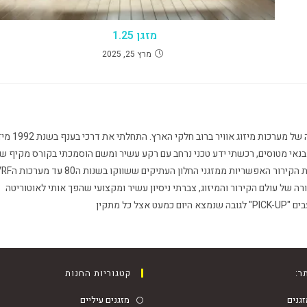
מזגן 1.25
מרץ 25, 2025
אני קובי חסון מאשל המיזוג-שירות תיקון והתקנה של מערכות מיזוג אוויר ברוב חלקי הארץ. התחל
נאי מטוסים, רכשתי ידע טכני נרחב עם רקע עשיר ומשם הוסמכתי בקורס מקיף ש
הנדסאי קירור. במהלך שנותי נתקלתי בכל מערכות הקירור האפשריות ממזגני החלון העתיקים
ה של עולם הקירור והמיזוג, צברתי ניסיון עשיר ומקצועי שהפך אותי לאוטוריטה
כל מתקין
ר:
קטגוריות החנות
גנים
מזגנים עיליים