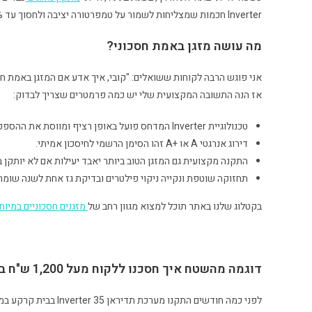
Inverter חכמות שמצליחות לשמור על טמפרטורה יציבה ולחסוך עד 40% מצריכת החשמל. מדובר במהפכה אמיתית גם בנוחות וגם בכיס.
מה עושה מזגן באמת חסכוני?
אני פוגש הרבה לקוחות ששואלים: "קובי, איך אדע אם המזגן באמת חס
אז הנה התשובה המקצועית שלי יש כמה פרמטרים שצריך לבדוק:
טכנולוגיית Inverter המדחס פועל באופן רציף ומווסת את ההספק בהתאם לצורך, בלי בזבוזי אנרגיה מיותרים.
דירוג אנרגטי A או +A זהו הסימן הרשמי לחיסכון אמיתי.
התקנה מקצועית גם המזגן הטוב ביותר יאבד יעילות אם לא יותקן 
תחזוקה שוטפת ונקייה ניקוי פילטרים ובדיקת גז אחת לשנה שומרי
בקטלוג שלנו באתר תוכל למצוא מגוון רחב של
מזגנים חסכוניים במיוח
דוגמה מהשטח איך חסכנו ללקוח מעל 1,200 ש"ח בשנה