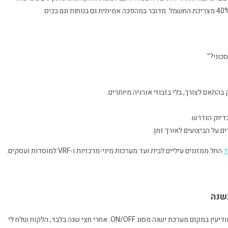
כוני?"
בדיוק הנדרש.
ם על הביצועים לאורך זמן.
ד
החל ממזגנים עיליים לבית ועד מערכות מיני-מרכזיות ו-VRF למוסדות ועסקים.
לפני כמה חודשים התקנו מערכת תדיראן Inverter 35 בבית קרקע במודיעין במקום מערכת ישנה מסוג ON/OFF. אחרי חצי שנה בלבד, הלקוח שלח לי