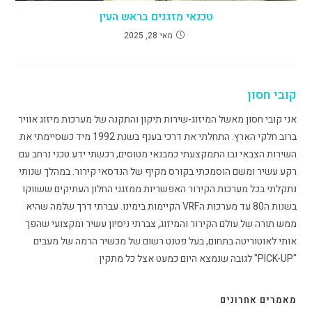
טכנאי מזגנים בראש העין
מאי 28, 2025
קובי חסון
אני קובי חסון מאשל המיזוג-שירות תיקון והתקנה של מערכות מיזוג אוויר
ברוב חלקי הארץ. התחלתי את דרכי בענף בשנת 1992 מיד כשסיימתי את
השירות הצבאי ובו התמקצעתי כמבנאי מטוסים, רכשתי ידע טכני נרחב עם
רקע עשיר ומשם הוסמכתי בקורס מקיף של הנדסאי קירור. במהלך שנותי
נתקלתי בכל מערכות הקירור האפשריות ממזגני החלון העתיקים ששווקו
בשנות ה80 עד מערכות הVRF הקיימות בימינו. עברתי דרך שלמה שהיא
ממש תורה של עולם הקירור והמיזוג, צברתי ניסיון עשיר ומקצועי שהפך
אותי לאוטוריטה בתחום, בעל פטנט רשום של מכשיר הרמה של מעבים
"PICK-UP" לגובה שנמצא היום כמעט אצל כל מתקין
מאמרים אחרונים