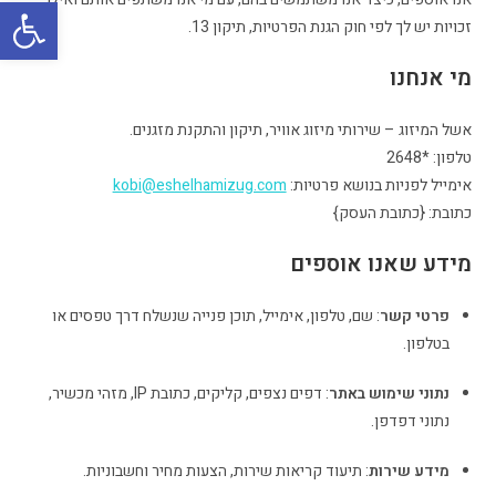
פתח
זכויות יש לך לפי חוק הגנת הפרטיות, תיקון 13.
מי אנחנו
אשל המיזוג – שירותי מיזוג אוויר, תיקון והתקנת מזגנים.
טלפון: *2648
אימייל לפניות בנושא פרטיות:
kobi@eshelhamizug.com
כתובת: {כתובת העסק}
מידע שאנו אוספים
פרטי קשר
: שם, טלפון, אימייל, תוכן פנייה שנשלח דרך טפסים או
בטלפון.
נתוני שימוש באתר
: דפים נצפים, קליקים, כתובת IP, מזהי מכשיר,
נתוני דפדפן.
מידע שירות
: תיעוד קריאות שירות, הצעות מחיר וחשבוניות.