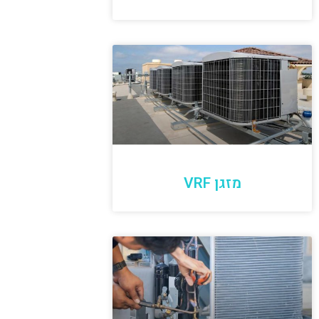
מזגן VRF