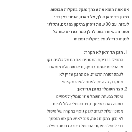
אם אתה מוצא את עצמך נתקל בתקלות תכופות
במזגן תדיראן שלך, אל דאגה, אנחנו כאן כדי
לעזור. עם 30 שנות ניסיון בתיקון מזגנים, נתקלנו
ופתרנו בעיות רבות. להלן כמה צעדים שתוכל
לנקוט כדי לטפל בתקלות נפוצות:
מזגן תדיראן לא מקרר:
התחילו בבדיקת המסננים. אם הם מלוכלכים, נקו
או החליפו אותם. בנוסף, ודאו שהשלט מותאם
לטמפרטורה הרצויה. אם המזגן עדיין לא
מתקרר, זה הזמן לפנות לסיוע מקצועי.
קצר חשמלי במזגן תדיראן:
טיפול בבעיות חשמל
אינו מומלץ
לניסויים
בעשה זאת בעצמך. קצר חשמלי עלול להיות
מסוכן ועלול לגרום לנזק נוסף במקרה של טיפול
לא נכון. במקום זאת, פנה לאיש מקצוע מוסמך
כדי לטפל בתיקוני החשמל בצורה בטוחה ויעילה.