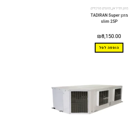
מזגן תדיראן
,
מזגנים מרכזיים
מזגן TADIRAN Super
slim 25P
₪
8,150.00
הוספה לסל