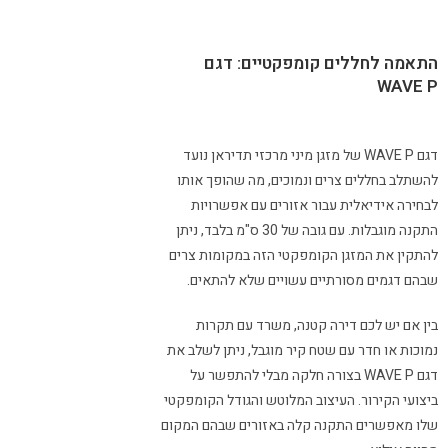
התאמה לחללים קומפקטיים: דגם
WAVE P
דגם WAVE P של מזגן מיני מרכזי תדיראן נועד
להשתלב בחללים צרים ונמוכים, מה שהופך אותו
לבחירה אידיאלית עבור אזורים עם אפשרויות
התקנה מוגבלות. עם גובה של 30 ס"מ בלבד, ניתן
להתקין את המזגן הקומפקטי הזה במקומות צרים
שבהם דגמים מסורתיים עשויים שלא להתאים.
בין אם יש לכם דירה קטנה, משרד עם תקרות
נמוכות או חדר עם שטח קיר מוגבל, ניתן לשלב את
דגם WAVE P בצורה חלקה מבלי להתפשר על
ביצועי הקירור. העיצוב המלוטש והגודל הקומפקטי
שלו מאפשרים התקנה קלה באזורים שבהם המקום