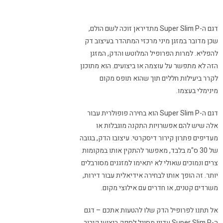
דגם ה-Super Slim P מתדיראן זוכה לשם הולם,
שכן מדובר במזגן מיני מרכזי המתהדר בעיצוב דק
להפליא. למרות הפרופיל המלוטש והדק, המזגן
הזה לא מתפשר על עוצמה או ביצועים. הוא מתוכנן
לקרר ביעילות חללים תוך שהוא תופס מקום
מינימלי בעצמו.
דגם ה-Super Slim P הוא בחירה פופולרית עבור
אלה שיש להם אפשרויות התקנה מוגבלות או
מעדיפים פתרון קירור דיסקרטי. עיצובו הדק, בגובה
של 30 ס"מ בלבד, מאפשר להתקין אותו במקומות
צרים ונמוכים שאולי לא יתאימו למזגנים מסורבלים
יותר. זה הופך אותו לבחירה אידיאלית עבור דירות,
משרדים קטנים, או חדרים עם אילוצי מקום.
אל תתנו לפרופיל הדק שלו להטעות אתכם – דגם
ה-Super Slim P עדיין מסוגל לספק ביצועי קירור