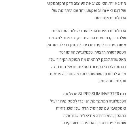
מיזוג אוויר. הוא מציע את העיצוב הדק והקומפקטי
של דגם ה-Super Slim P, יחד עם היתרונות של
טכנולוגיית אינוורטר.
טכנולוגיית האינוורטר ידועה ביעילות האנרגטית
שלה ובבקרת טמפרטורה מדויקת. בניגוד למזגנים
מסורתיים הנדלקים ומכבים כל הזמן כדי לשמור על
הטמפרטורה הרצויה, טכנולוגיית האינוורטר
מאפשרת למזגן להתאים את תפוקת הקירור שלו
בהתאם לצרכי הקירור הספציפיים של החדר. זה
מביא לחיסכון משמעותי באנרגיה וסביבה פנימית
עקבית ונוחה יותר.
דגם SUPER SLIM INVERTER מנצל את
הטכנולוגיה המתקדמת הזו כדי לספק קירור יעיל
ואפקטיבי. עם הפרופיל הדק שלו וטכנולוגיית
המהפך, היא בחירה אידיאלית עבור אלה
שמעדיפים חיסכון באנרגיה וביצועי קירור