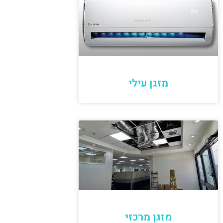
מזגן עילי
מזגן מרכזי