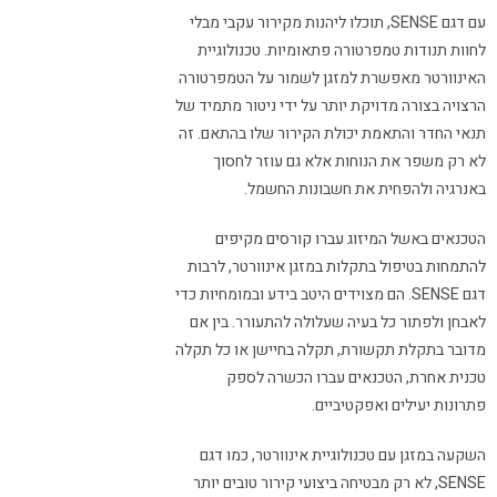
עם דגם SENSE, תוכלו ליהנות מקירור עקבי מבלי
לחוות תנודות טמפרטורה פתאומיות. טכנולוגיית
האינוורטר מאפשרת למזגן לשמור על הטמפרטורה
הרצויה בצורה מדויקת יותר על ידי ניטור מתמיד של
תנאי החדר והתאמת יכולת הקירור שלו בהתאם. זה
לא רק משפר את הנוחות אלא גם עוזר לחסוך
באנרגיה ולהפחית את חשבונות החשמל.
הטכנאים באשל המיזוג עברו קורסים מקיפים
להתמחות בטיפול בתקלות במזגן אינוורטר, לרבות
דגם SENSE. הם מצוידים היטב בידע ובמומחיות כדי
לאבחן ולפתור כל בעיה שעלולה להתעורר. בין אם
מדובר בתקלת תקשורת, תקלה בחיישן או כל תקלה
טכנית אחרת, הטכנאים עברו הכשרה לספק
פתרונות יעילים ואפקטיביים.
השקעה במזגן עם טכנולוגיית אינוורטר, כמו דגם
SENSE, לא רק מבטיחה ביצועי קירור טובים יותר