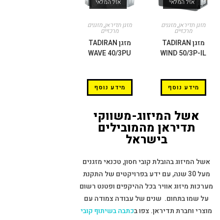
אזל המלאי
אזל המלאי
מזגן תדיראן
,
מזגנים
מזגן תדיראן
,
מזגנים
מרכזיים
מרכזיים
מזגן TADIRAN
מזגן TADIRAN
WAVE 40/3PU
WIND 50/3P-IL
מידע נוסף
מידע נוסף
אשל המיזוג-משווקי
תדיראן מהמובילים
בישראל
אשל המיזוג בהובלת קובי חסון, טכנאי מזגנים
מעל 30 שנה, עם ידע בפרויקטים של התקנת
מערכות מיזוג אוויר בכל ההיקפים ופטנט רשום
על שמו בתחום. שנים של עבודה צמודה עם
מוצרי וחברת תדיראן. צפו ב
כתבה בשיתוף קובי