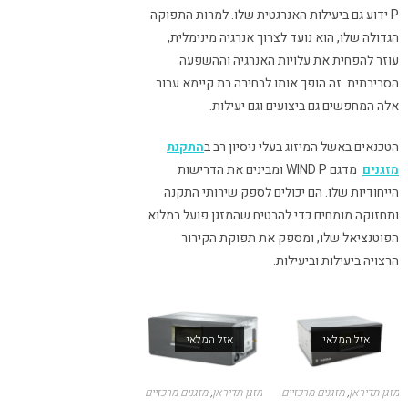
P ידוע גם ביעילות האנרגטית שלו. למרות התפוקה
הגדולה שלו, הוא נועד לצרוך אנרגיה מינימלית,
עוזר להפחית את עלויות האנרגיה וההשפעה
הסביבתית. זה הופך אותו לבחירה בת קיימא עבור
אלה המחפשים גם ביצועים וגם יעילות.
הטכנאים באשל המיזוג בעלי ניסיון רב ב
התקנת
מזגנים
מדגם WIND P ומבינים את הדרישות
הייחודיות שלו. הם יכולים לספק שירותי התקנה
ותחזוקה מומחים כדי להבטיח שהמזגן פועל במלוא
הפוטנציאל שלו, ומספק את תפוקת הקירור
הרצויה ביעילות וביעילות.
אזל המלאי
אזל המלאי
מזגן תדיראן
,
מזגנים מרכזיים
מזגן תדיראן
,
מזגנים מרכזיים