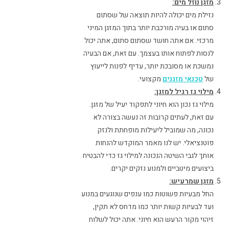
מזגן נוזל מים:
נזילת מים יכולה להיות תוצאה של שסתום
סתום או בעיה מורכבת יותר בתוך המזגן המיני
מרכזי. אם אתה חושד שסתום סתום, אתה יכול
לנסות לפתוח אותו בעצמך. עם זאת, אם הבעיה
נמשכת או מסובכת יותר, עדיף לפנות לייעוץ
של
טכנאי מזגנים
מקצועי.
מילוי גז רגיל למזגן:
מילוי גז נכון הוא חיוני לתפקוד יעיל של מזגן.
עם זאת, לעתים קרובות זה נעשה בצורה לא
נכונה, מה שמוביל ליעילות מופחתת ולנזק
פוטנציאלי. יש לנו מאמר המוקדש להנחות
אותך לגבי השיטה הנכונה למילוי גז כדי להבטיח
ביצועים מיטביים ולמנוע נזקים יקרים.
מזגן שמרעיש:
החל מבעיות פשוטות כמו ענפים שנוגעים במנוע
ועד לבעיות קשות יותר כמו מדחס לא תקין,
זיהוי מקור הרעש הוא חיוני. אתה יכול לשלוח