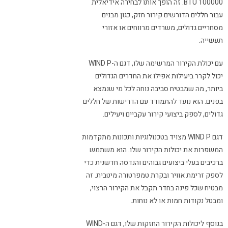
100000 BTU. זה הופך אותו לבחירה אידיאלית
עבור חללים הדורשים קירור חזק, כגון מבנים
מסחריים גדולים, משרדים מרווחים או אזורי
תעשייה.
עם יכולת הקירור המרשימה שלו, דגם ה-WIND P
יכול לקרר ביעילות אפילו את החדרים הגדולים
ביותר, מה שמבטיח סביבה נוחה לכל מי שנמצא
בפנים. הוא נועד להתמודד עם הדרישות של חללים
גדולים, לספק ביצועי קירור עקביים ויעילים.
דגם WIND P מצויד בטכנולוגיות ותכונות מתקדמות
המשפרות את יכולות הקירור שלו. הוא משתמש
ברכיבים בעלי ביצועים גבוהים והנדסה חדשנית כדי
לספק זרימת אוויר ובקרת טמפרטורה מיטבית. זה
מבטיח שכל פינה בחדר תקבל את הקירור הרצוי,
ומבטל נקודות חמות או לא נוחות.
בנוסף ליכולות הקירור החזקות שלו, דגם ה-WIND