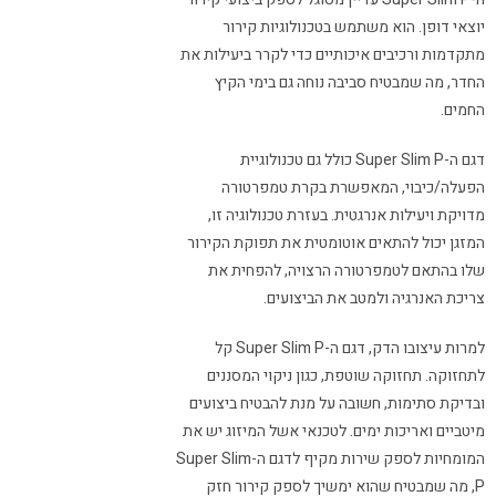
יוצאי דופן. הוא משתמש בטכנולוגיות קירור
מתקדמות ורכיבים איכותיים כדי לקרר ביעילות את
החדר, מה שמבטיח סביבה נוחה גם בימי הקיץ
החמים.
דגם ה-Super Slim P כולל גם טכנולוגיית
הפעלה/כיבוי, המאפשרת בקרת טמפרטורה
מדויקת ויעילות אנרגטית. בעזרת טכנולוגיה זו,
המזגן יכול להתאים אוטומטית את תפוקת הקירור
שלו בהתאם לטמפרטורה הרצויה, להפחית את
צריכת האנרגיה ולמטב את הביצועים.
למרות עיצובו הדק, דגם ה-Super Slim P קל
לתחזוקה. תחזוקה שוטפת, כגון ניקוי המסננים
ובדיקת סתימות, חשובה על מנת להבטיח ביצועים
מיטביים ואריכות ימים. לטכנאי אשל המיזוג יש את
המומחיות לספק שירות מקיף לדגם ה-Super Slim
P, מה שמבטיח שהוא ימשיך לספק קירור חזק