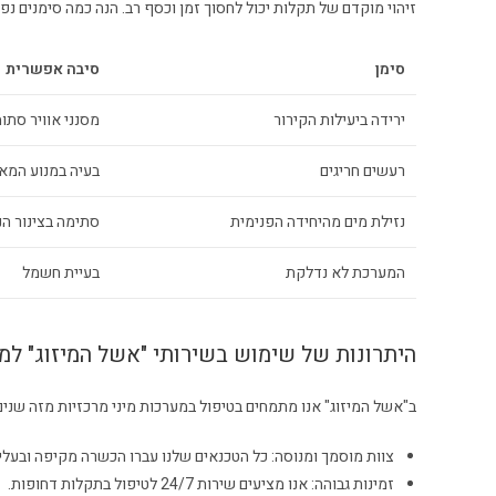
זיהוי מוקדם של תקלות יכול לחסוך זמן וכסף רב. הנה כמה סימנים נפו
סימן
סיבה אפשרית
ירידה ביעילות הקירור
מסנני אוויר סתו
רעשים חריגים
בעיה במנוע המאו
נזילת מים מהיחידה הפנימית
סתימה בצינור הנ
המערכת לא נדלקת
בעיית חשמל
היתרונות של שימוש בשירותי "אשל המיזוג" למע
ב"אשל המיזוג" אנו מתמחים בטיפול במערכות מיני מרכזיות מזה שנים 
צוות מוסמך ומנוסה: כל הטכנאים שלנו עברו הכשרה מקיפה ובעלי נ
זמינות גבוהה: אנו מציעים שירות 24/7 לטיפול בתקלות דחופות.