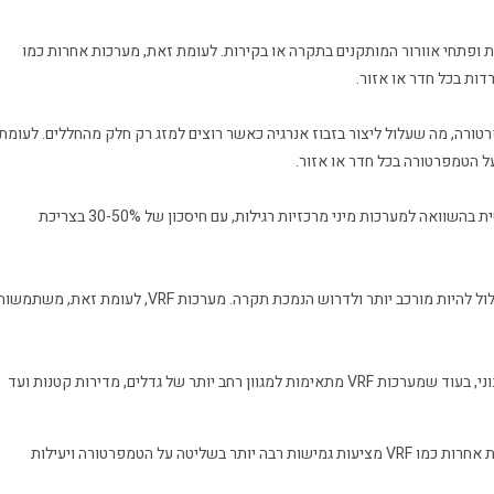
 ופתחי אוורור המותקנים בתקרה או בקירות. לעומת זאת, מערכות אחרות כמו
ורה, מה שעלול ליצור בזבוז אנרגיה כאשר רוצים למזג רק חלק מהחללים. לעומת
מערכות VRF ומזגני אינוורטר נחשבים ליעילים יותר מבחינה אנרגטית בהשוואה למערכות מיני מרכזיות רגילות, עם חיסכון של 30-50% בצריכת
מערכות מיני מרכזיות דורשות התקנה של מערכת תעלות, מה שעלול להיות מורכב יותר ולדרוש הנמכת תקרה. מערכות VRF, לעומת זאת, משתמ
מערכות מיני מרכזיות מתאימות יותר לבתים או משרדים בגודל בינוני, בעוד שמערכות VRF מתאימות למגוון רחב יותר של גדלים, מדירות קטנות ועד
בעוד שמערכות מיני מרכזיות מספקות פתרון אחיד לכל הבית, מערכות אחרות כמו VRF מציעות גמישות רבה יותר בשליטה על הטמפרטורה ויעילות