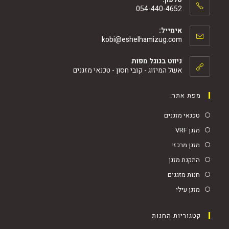
054-440-4652
אימייל:
kobi@eshelhamizug.com
ניווט בגוגל מפות
אשל המיזוג - קובי חסון - טכנאי מזגנים
מפת אתר:
טכנאי מזגנים
מזגן VRF
מזגן מרכזי
התקנת מזגן
חנות מזגנים
מזגן עילי
קטגוריות החנות