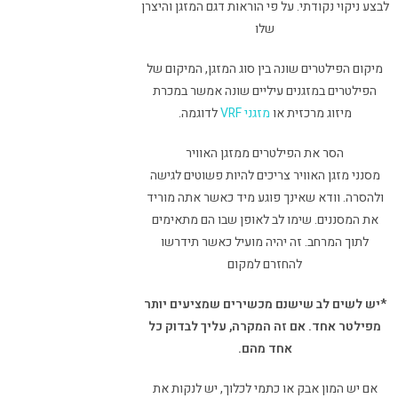
לבצע ניקוי נקודתי. על פי הוראות דגם המזגן והיצרן
שלו
מיקום הפילטרים שונה בין סוג המזגן, המיקום של
הפילטרים במזגנים עיליים שונה אמשר במכרת
מיזוג מרכזית או
מזגני VRF
לדוגמה.
הסר את הפילטרים ממזגן האוויר
מסנני מזגן האוויר צריכים להיות פשוטים לגישה
ולהסרה. וודא שאינך פוגע מיד כאשר אתה מוריד
את המסננים. שימו לב לאופן שבו הם מתאימים
לתוך המרחב. זה יהיה מועיל כאשר תידרשו
להחזרם למקום
*יש לשים לב שישנם מכשירים שמציעים יותר
מפילטר אחד. אם זה המקרה, עליך לבדוק כל
אחד מהם.
אם יש המון אבק או כתמי לכלוך, יש לנקות את