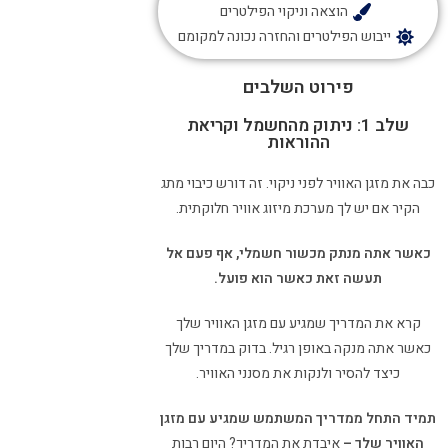
הוצאה וניקוי הפילטרים
ייבוש הפילטרים והחזרה נכונה למקומם
פירוט השלבים
שלב 1: ניתוק מהחשמל וקריאת
ההוראות
כבה את מזגן האוויר לפני ניקוי. זה דורש כיבוי מתג
הקיר אם יש לך מערכת מיזוג אוויר חלוקתית.
כאשר אתה מנתק מכשור חשמלי, אף פעם אל
תעשה זאת כאשר הוא פועל.
קרא את המדריך שמגיע עם מזגן האוויר שלך
כאשר אתה מנקה באופן רגיל. בדוק במדריך שלך
כיצד להסיר ולנקות את מסנני האוויר.
תמיד התחל ממדריך המשתמש שמגיע עם מזגן
האוויר שלך –
איבדת את המדריך? היום רבות