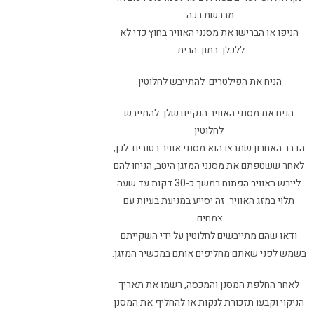
מברשת רכה.
הניפו או הברישו את מסנני האוויר בחוץ כדי לא
ללכלך בתוך הבית.
הניח את הפילטרים להתייבש לחלוטין.
הניח את מסנני האוויר הנקיים שלך להתייבש
לחלוטין
הדבר האחרון שתרצו הוא מסנני אוויר רטובים. לכן,
לאחר ששטפתם את מסנני המזגן היטב, הניחו להם
לייבש באוויר הפתוח במשך כ-30 דקות עד שעה
תלוי במזג האוויר. זה יסייע במניעת בעיות עם
צמחים.
ודאו שהם מתייבשים לחלוטין על ידי השקייתם
בשמש לפני שאתם מחליפים אותם במכשיר המזגן.
לאחר החלפת המסנן והמכסה, רשמו את תאריך
הניקוי וקבעו תזכורת לנקות או להחליף את המסנן